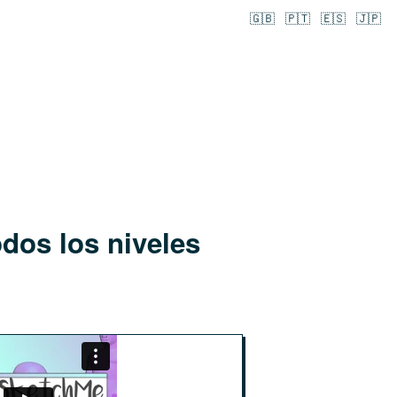
🇬🇧
🇵🇹
🇪🇸
🇯🇵
dos los niveles